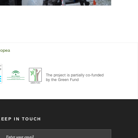
uropea
The project is partially co-funded
by the Green Fund
KEEP IN TOUCH