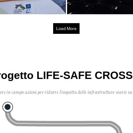
Load More
progetto LIFE-SAFE CROS
n campo azioni per ridurre l'impatto delle infrastrutture viarie su al