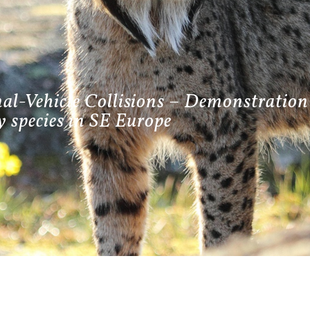
l-Vehicle Collisions – Demonstration 
y species in SE Europe